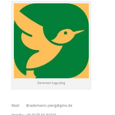
Zierenten Logo Jörg
Mail: Brademann-joerg@gmx.de
Handy: +49 0179 56 81566