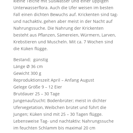
kleine Teiche mit Süßwasser und einer üppigen
Unterwasserflora. Auch die Ufer weisen im besten
Fall einen dichten Bewuchs auf. Krickenten sind tag-
und nachaktiv, gehen aber meist in der Nacht auf
Nahrungssuche. Die Nahrung der Krickenten
besteht aus Pflanzen, Sämereien, Würmern, Larven,
Krebstieren und Muscheln. Mit ca. 7 Wochen sind
die Küken flügge.
Bestand; günstig
Länge Ø 36 cm
Gewicht 300 g
Reproduktionszeit April – Anfang August
Gelege Größe 9 – 12 Eier
Brutdauer 25 – 30 Tage
Jungenaufzucht: Bodenbrüter; meist in dichter
Ufervegetation, Weibchen brütet und führt die
Jungen; Küken sind mit 25 – 30 Tagen flügge.
Lebensweise Tag- und nachtaktiv; Nahrungssuche
im feuchten Schlamm bis maximal 20 cm